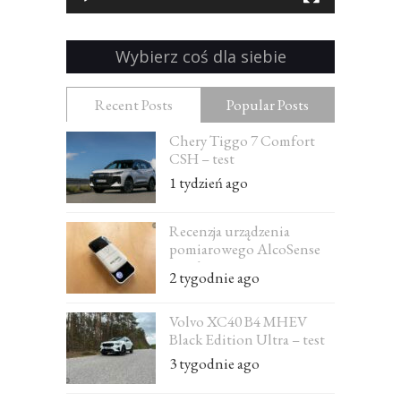
Wybierz coś dla siebie
Recent Posts
Popular Posts
Chery Tiggo 7 Comfort
CSH – test
1 tydzień ago
Recenzja urządzenia
pomiarowego AlcoSense
Excel
2 tygodnie ago
Volvo XC40 B4 MHEV
Black Edition Ultra – test
3 tygodnie ago