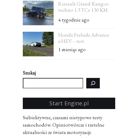
Renault Grand Kangoo
techno 1.3 TCe 130 KM
EDC 7-osobowe – test
4 tygodnie ago
Honda Prelude Advance
e:HEV – test
1 miesiąc ago
Szukaj
Start Engine.pl
Subiektywne, czasami nietypowe testy
samochodów. Opiniotwórcze i rzetelne
aktualności ze świata motoryzacji.