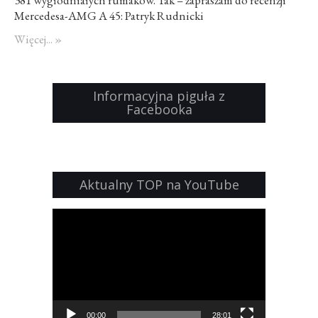
Mercedesa-AMG A 45: Patryk Rudnicki
Więcej... »
Informacyjna piguła z
Facebooka
Aktualny TOP na YouTube
Odtwarzacz
video
00:00
28:01