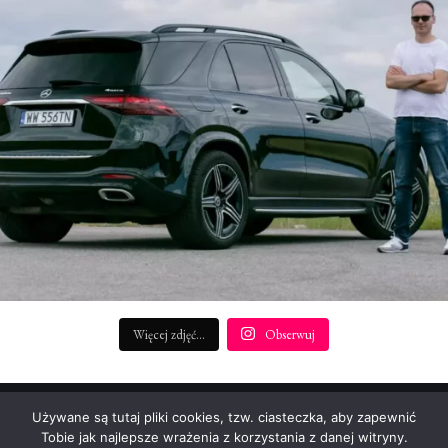
Więcej zdjęć...
Obserwuj
REDAKTOR NACZELNY:
Używane są tutaj pliki cookies, tzw. ciasteczka, aby zapewnić
Patryk Rudnicki (p.rudnicki@startengine.pl)
Tobie jak najlepsze wrażenia z korzystania z danej witryny.