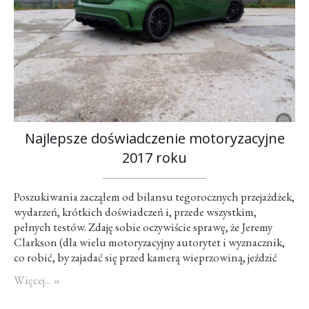
Najlepsze doświadczenie motoryzacyjne
2017 roku
Poszukiwania zacząłem od bilansu tegorocznych przejażdżek,
wydarzeń, krótkich doświadczeń i, przede wszystkim,
pełnych testów. Zdaję sobie oczywiście sprawę, że Jeremy
Clarkson (dla wielu motoryzacyjny autorytet i wyznacznik,
co robić, by zajadać się przed kamerą wieprzowiną, jeździć
najlepszymi wozami oraz krzyczeć w kłębach dymu) czy
Więcej... »
brytyjska małpka – szalony Chris Harris – ze mnie żaden, że
moje smakowanie świata motoryzacji jest…