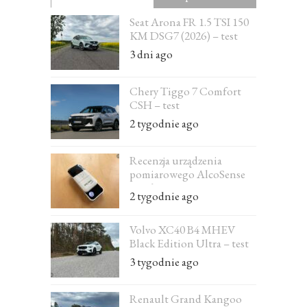
Seat Arona FR 1.5 TSI 150
KM DSG7 (2026) – test
3 dni ago
Chery Tiggo 7 Comfort
CSH – test
2 tygodnie ago
Recenzja urządzenia
pomiarowego AlcoSense
Excel
2 tygodnie ago
Volvo XC40 B4 MHEV
Black Edition Ultra – test
3 tygodnie ago
Renault Grand Kangoo