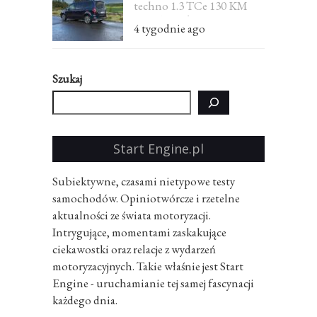
techno 1.3 TCe 130 KM
EDC 7-osobowe – test
4 tygodnie ago
Szukaj
Start Engine.pl
Subiektywne, czasami nietypowe testy
samochodów. Opiniotwórcze i rzetelne
aktualności ze świata motoryzacji.
Intrygujące, momentami zaskakujące
ciekawostki oraz relacje z wydarzeń
motoryzacyjnych. Takie właśnie jest Start
Engine - uruchamianie tej samej fascynacji
każdego dnia.