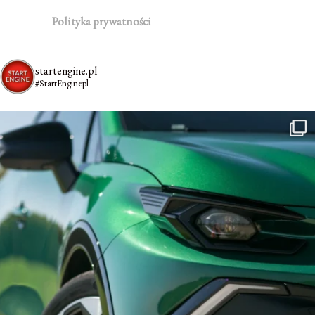
Polityka prywatności
startengine.pl
#StartEnginepl