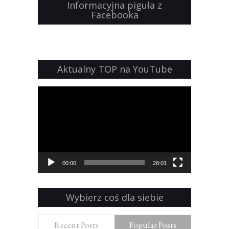
Informacyjna piguła z
Facebooka
Aktualny TOP na YouTube
Odtwarzacz
video
00:00
28:01
Wybierz coś dla siebie
Recent Posts
Popular Posts