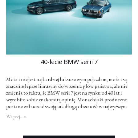
40-lecie BMW serii 7
Może i nie jest najbardziej luksusowym pojazdem, może i są
znacznie lepsze limuzyny do wożenia głów państwa, ale nie
zmienia to faktu, że BMW serii 7 jest na rynku od 40 lat i
wyrobiło sobie znakomitą opinię. Monachijski producent
postanowił uczcić swoją tak długą obecność w najwyższym
segmencie F limitowaną edycją „siódemki” o nazwie Edition
Więcej... »
40 Jahre. Co otrzymają klienci…