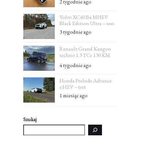
2 tygodnie ago
Volvo XC40 B4 MHEV
Black Edition Ultra – test
3 tygodnie ago
Renault Grand Kangoo
techno 1.3 TCe 130 KM
EDC 7-osobowe – test
4 tygodnie ago
Honda Prelude Advance
e:HEV – test
1 miesiąc ago
Szukaj