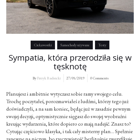
Ciekawostki
Samochody używane
Testy
Sympatia, która przerodziła się w
tęsknotę
By
Patryk Rudnicki
27/05/2019
0 Comments
Planujesz i ambitnie wytyczasz sobie ramy swojego celu.
Trochę poczytałeś, porozmawiałeś z ludźmi, którzy tego już
doświadczyli, a na sam koniec, będąc już w zasadzie pewnym
swojej decyzji, optymistycznie sięgasz do swojej wyobraźni
kreując wydarzenia, które dopiero co mają nadejść. Znasz to?
Cytując częściowo klasyka, i tak cały misterny plan… Spełznie
zapewne na niczym, bo rzeczywistość bezlitośnie zweryfikuje