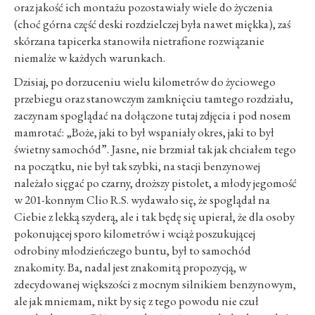
oraz jakość ich montażu pozostawiały wiele do życzenia
(choć górna część deski rozdzielczej była nawet miękka), zaś
skórzana tapicerka stanowiła nietrafione rozwiązanie
niemalże w każdych warunkach.
Dzisiaj, po dorzuceniu wielu kilometrów do życiowego
przebiegu oraz stanowczym zamknięciu tamtego rozdziału,
zaczynam spoglądać na dołączone tutaj zdjęcia i pod nosem
mamrotać: „Boże, jaki to był wspaniały okres, jaki to był
świetny samochód”. Jasne, nie brzmiał tak jak chciałem tego
na początku, nie był tak szybki, na stacji benzynowej
należało sięgać po czarny, droższy pistolet, a młody jegomość
w 201-konnym Clio R.S. wydawało się, że spoglądał na
Ciebie z lekką szyderą, ale i tak będę się upierał, że dla osoby
pokonującej sporo kilometrów i wciąż poszukującej
odrobiny młodzieńczego buntu, był to samochód
znakomity. Ba, nadal jest znakomitą propozycją, w
zdecydowanej większości z mocnym silnikiem benzynowym,
ale jak mniemam, nikt by się z tego powodu nie czuł