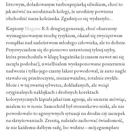
litrowym, doładowanym turbosprężarką silnikiem, choć to
jak mówić na urodzinach kolegi, że urodziny powinna
obchodzić nasza koleżanka. Zgadnij co się wydarzyło…
Kupiony
Megane
R.S. drugiej generacji, choć obarczony
wyimaginowanym trochę ryzykiem, okazał się zwycięstwem
rozsądku nad szaleństwem młodego człowieka, ale to dobrze.
Przyzwyczaiłem się do pionowo ustawionej tylnej szyby,
która przechodziła w klapę bagażnika (z czasem nawet mi się
zaczęła podobać), uwielbiałem wyeksponowane poszerzenia
nadwozia i tylko jego czarny lakier powodował, że auto nagle
stawało się przeźroczyste, niezauważalne, totalnie zwykłe.
Może i w tej zwartej sylwetce, dokładanych, ale wciąż
oryginalnych naklejkach i drobnych korektach
kolorystycznych kipiała jakaś tam agresja, ale szczerze mówiąc,
miałem to w nosie. Samochód był stosunkowo niski, ale nie
powodowało to agresywnych sytuacji na drodze czy zaczepek
na skrzyżowaniach. Zresztą, należało zachować świadomość,
że nie każdemu dałbym radę, bo widzisz – mój egzemplarz