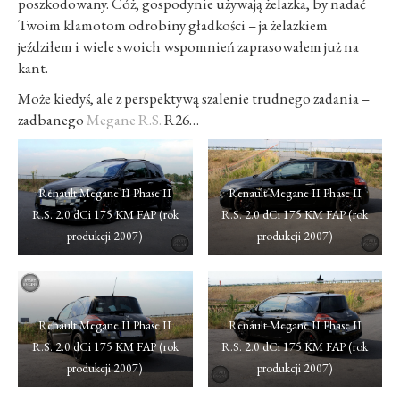
poszkodowany. Cóż, gospodynie używają żelazka, by nadać
Twoim klamotom odrobiny gładkości – ja żelazkiem
jeździłem i wiele swoich wspomnień zaprasowałem już na
kant.
Może kiedyś, ale z perspektywą szalenie trudnego zadania –
zadbanego
Megane R.S.
R26…
Renault Megane II Phase II
Renault Megane II Phase II
R.S. 2.0 dCi 175 KM FAP (rok
R.S. 2.0 dCi 175 KM FAP (rok
produkcji 2007)
produkcji 2007)
Renault Megane II Phase II
Renault Megane II Phase II
R.S. 2.0 dCi 175 KM FAP (rok
R.S. 2.0 dCi 175 KM FAP (rok
produkcji 2007)
produkcji 2007)