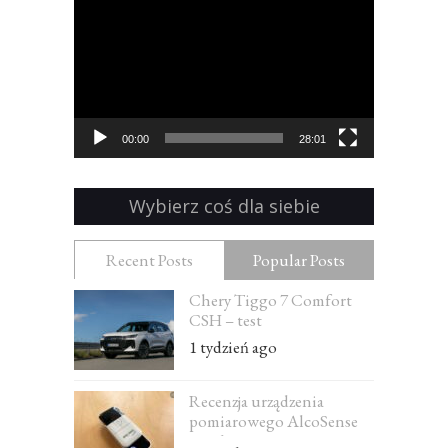
Odtwarzacz
video
00:00
28:01
Wybierz coś dla siebie
Recent Posts
Popular Posts
Chery Tiggo 7 Comfort
CSH – test
1 tydzień ago
Recenzja urządzenia
pomiarowego AlcoSense
Excel