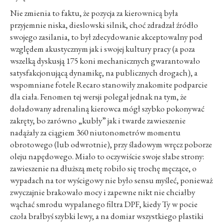
Nie zmienia to faktu, że pozycja za kierownicą była
przyjemnie niska, dieslowski silnik, choć zdradzał źródło
swojego zasilania, to był zdecydowanie akceptowalny pod
względem akustycznym jak i swojej kultury pracy (a poza
wszelką dyskusją 175 koni mechanicznych gwarantowało
satysfakcjonującą dynamikę, na publicznych drogach), a
wspomniane fotele Recaro stanowiły znakomite podparcie
dla ciała. Fenomen tej wersji polegał jednak na tym, że
doładowany adrenaliną kierowca mógł szybko pokonywać
zakręty, bo zarówno „kubły” jak i twarde zawieszenie
nadążały za ciągiem 360 niutonometrów momentu
obrotowego (lub odwrotnie), przy śladowym wręcz poborze
oleju napędowego. Miało to oczywiście swoje słabe strony:
zawieszenie na dłuższą metę robiło się trochę męczące, o
wypadach na tor wyścigowy nie było sensu myśleć, ponieważ
zwyczajnie brakowało mocy i zapewne nikt nie chciałby
wąchać smrodu wypalanego filtra DPF, kiedy Ty w pocie
czoła brałbyś szybki lewy, a na domiar wszystkiego plastiki