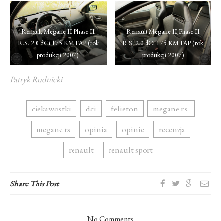
Renault Megane II Phase II
Renault Megane II Phase II
R.S. 2.0 dCi 175 KM FAP (rok
R.S. 2.0 dCi 175 KM FAP (rok
produkcji 2007)
produkcji 2007)
Patryk Rudnicki
ciekawostki
dci
felieton
megane r.s.
megane rs
opinia
opinie
recenzja
renault
renault sport
Share This Post
No Comments