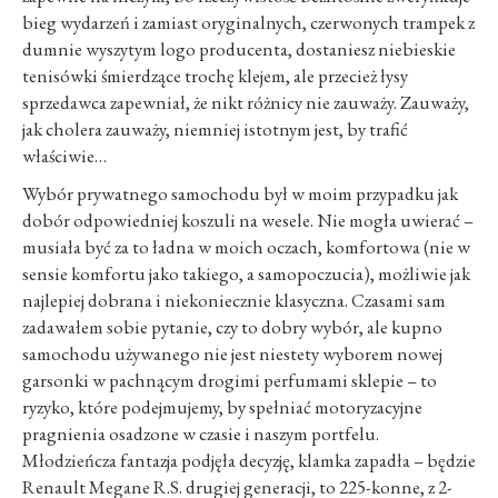
bieg wydarzeń i zamiast oryginalnych, czerwonych trampek z
dumnie wyszytym logo producenta, dostaniesz niebieskie
tenisówki śmierdzące trochę klejem, ale przecież łysy
sprzedawca zapewniał, że nikt różnicy nie zauważy. Zauważy,
jak cholera zauważy, niemniej istotnym jest, by trafić
właściwie…
Wybór prywatnego samochodu był w moim przypadku jak
dobór odpowiedniej koszuli na wesele. Nie mogła uwierać –
musiała być za to ładna w moich oczach, komfortowa (nie w
sensie komfortu jako takiego, a samopoczucia), możliwie jak
najlepiej dobrana i niekoniecznie klasyczna. Czasami sam
zadawałem sobie pytanie, czy to dobry wybór, ale kupno
samochodu używanego nie jest niestety wyborem nowej
garsonki w pachnącym drogimi perfumami sklepie – to
ryzyko, które podejmujemy, by spełniać motoryzacyjne
pragnienia osadzone w czasie i naszym portfelu.
Młodzieńcza fantazja podjęła decyzję, klamka zapadła – będzie
Renault Megane R.S. drugiej generacji, to 225-konne, z 2-