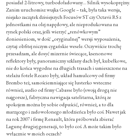
posiadał 2-litrowy, turbodoładowany… Silnik wysokoprężny.
Zanim uruchomisz wujka Google – tak, była taka wersja,
niejako zaczątek dzisiejszych Focusów ST czy Octavii RS z
jednostkami na olej napędowy, ale nieprodukowana na
rynek polski oraz, jeśli wierzyć „renówkowym”
doniesieniom, w dość „oryginalnej” wersji wyposażenia,
czytaj: obfitej niczym cygańskie wesele. Oczywiście trochę
przesadzam, ale dosyć mizernie świecące, ksenonowe
reflektory były, panoramiczny szklany dach był, kubełkowe,
nie do końca wygodne na długich trasach i umieszczone na
stelażu fotele Recaro były, układ hamulcowy od firmy
Brembo też, samościemniające się lusterko wsteczne
również, audio od firmy Cabasse było (swoją drogą nie
najgorsze), fabryczna nawigacja satelitarna, którą ze
spokojem można by sobie odpuścić, również, a to dla
marzącego i zadowolonego młodzieńca było coś. Nawet jak
na rok 2007 i firmę Renault, która próbowała zbierać
Lagunę drugiej generacji, to było coś. A może takim było
wyłącznie w moich oczach?