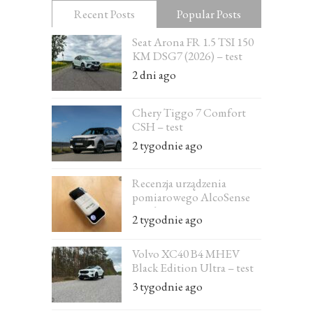
Recent Posts
Popular Posts
Seat Arona FR 1.5 TSI 150
KM DSG7 (2026) – test
2 dni ago
Chery Tiggo 7 Comfort
CSH – test
2 tygodnie ago
Recenzja urządzenia
pomiarowego AlcoSense
Excel
2 tygodnie ago
Volvo XC40 B4 MHEV
Black Edition Ultra – test
3 tygodnie ago