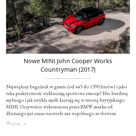
Nowe MINI John Cooper Works
Countryman (2017)
Największy bagażnik w gamie (od 445 do 1390 litrów) i jako
taka praktyczność wykluczają sportowe emocje? Nic bardziej
mylnego i jak zwykle myśli kierują się w stronę brytyjskiego
MINI. Oczywiście wskrzeszona przez BMW marka od
dłuższego już czasu niewiele ma wspólnego ze słowem
„mały”, niemniej jednak wciąż potrafi zagwarantować
Więcej... »
chmurę emocji bezpośrednio związaną ze sportową jazdą. W
tę ideę wpisuje…