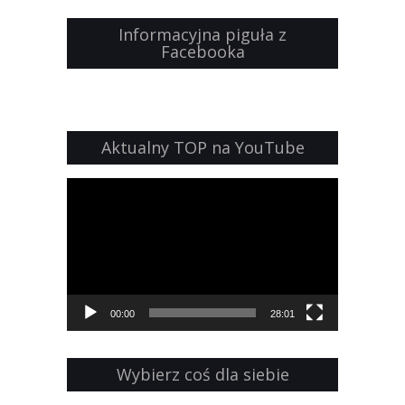
Informacyjna piguła z
Facebooka
Aktualny TOP na YouTube
Odtwarzacz
video
00:00
28:01
Wybierz coś dla siebie