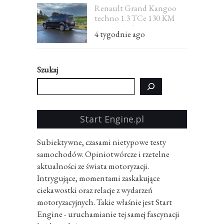
Renault Grand Kangoo
techno 1.3 TCe 130 KM
EDC 7-osobowe – test
4 tygodnie ago
Szukaj
Start Engine.pl
Subiektywne, czasami nietypowe testy
samochodów. Opiniotwórcze i rzetelne
aktualności ze świata motoryzacji.
Intrygujące, momentami zaskakujące
ciekawostki oraz relacje z wydarzeń
motoryzacyjnych. Takie właśnie jest Start
Engine - uruchamianie tej samej fascynacji