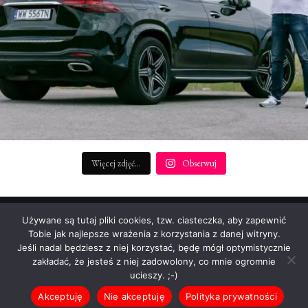
Więcej zdjęć...
Obserwuj
REDAKTOR NACZELNY:
Używane są tutaj pliki cookies, tzw. ciasteczka, aby zapewnić
Patryk Rudnicki (p.rudnicki@startengine.pl)
Tobie jak najlepsze wrażenia z korzystania z danej witryny.
Jeśli nadal będziesz z niej korzystać, będę mógł optymistycznie
Informacje prasowe: info@startengine.pl
zakładać, że jesteś z niej zadowolony, co mnie ogromnie
Reklama i współpraca: p.rudnicki@startengine.pl
ucieszy. ;-)
Akceptuję
Nie akceptuję
Polityka prywatności