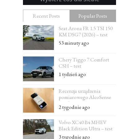
Recent Posts
Popular Posts
Seat Arona FR 1.5 TSI 150
KM DSG7 (2026) – test
53 minuty ago
Chery Tiggo 7 Comfort
CSH – test
1 tydzień ago
Recenzja urządzenia
pomiarowego AlcoSense
Excel
2 tygodnie ago
Volvo XC40 B4 MHEV
Black Edition Ultra – test
3 tygodnie ago