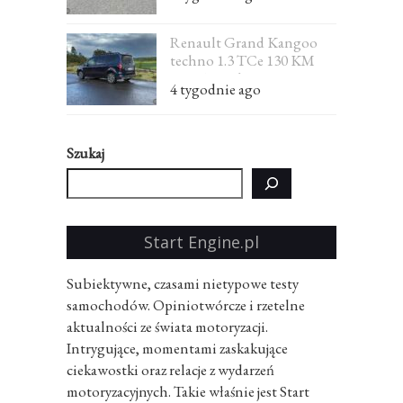
Renault Grand Kangoo
techno 1.3 TCe 130 KM
EDC 7-osobowe – test
4 tygodnie ago
Szukaj
Start Engine.pl
Subiektywne, czasami nietypowe testy
samochodów. Opiniotwórcze i rzetelne
aktualności ze świata motoryzacji.
Intrygujące, momentami zaskakujące
ciekawostki oraz relacje z wydarzeń
motoryzacyjnych. Takie właśnie jest Start