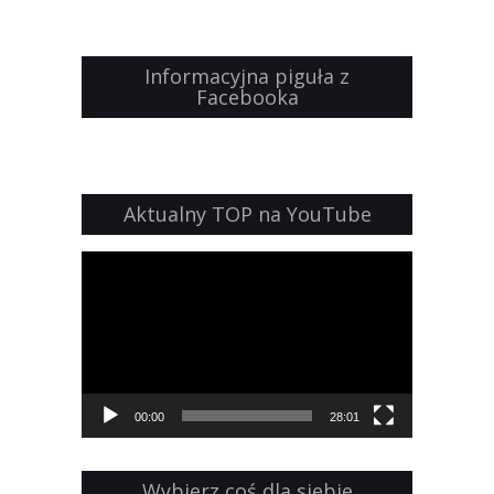
Informacyjna piguła z
Facebooka
Aktualny TOP na YouTube
Odtwarzacz
video
00:00
28:01
Wybierz coś dla siebie