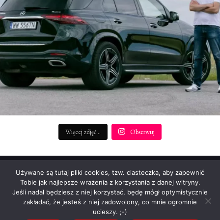
Więcej zdjęć...
Obserwuj
REDAKTOR NACZELNY:
Używane są tutaj pliki cookies, tzw. ciasteczka, aby zapewnić
Patryk Rudnicki (p.rudnicki@startengine.pl)
Tobie jak najlepsze wrażenia z korzystania z danej witryny.
Jeśli nadal będziesz z niej korzystać, będę mógł optymistycznie
Informacje prasowe: info@startengine.pl
zakładać, że jesteś z niej zadowolony, co mnie ogromnie
Reklama i współpraca: p.rudnicki@startengine.pl
ucieszy. ;-)