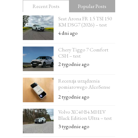
Recent Posts
Popular Posts
Seat Arona FR 1.5 TSI 150
KM DSG7 (2026) – test
4 dni ago
Chery Tiggo 7 Comfort
CSH – test
2 tygodnie ago
Recenzja urządzenia
pomiarowego AlcoSense
Excel
2 tygodnie ago
Volvo XC40 B4 MHEV
Black Edition Ultra – test
3 tygodnie ago