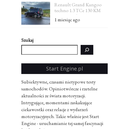
Renault Grand Kangoo
techno 1.3 TCe 130 KM
EDC 7-osobowe – test
1 miesiąc ago
Szukaj
Start Engine.pl
Subiektywne, czasami nietypowe testy
samochodów. Opiniotwórcze i rzetelne
aktualności ze świata motoryzacji.
Intrygujące, momentami zaskakujące
ciekawostki oraz relacje z wydarzeń
motoryzacyjnych. Takie właśnie jest Start
Engine - uruchamianie tej samej fascynacji