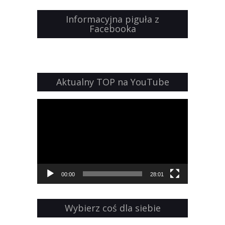
Informacyjna piguła z
Facebooka
Aktualny TOP na YouTube
Odtwarzacz
video
00:00
28:01
Wybierz coś dla siebie