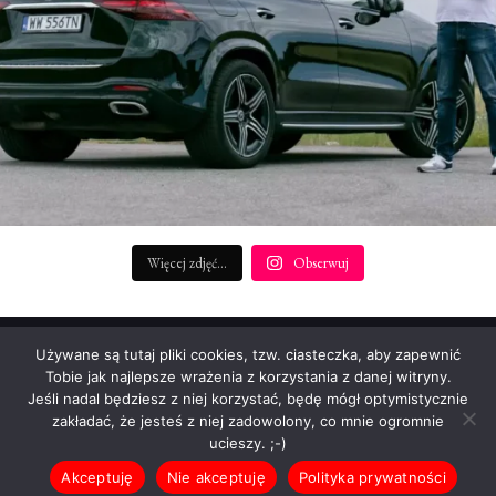
Więcej zdjęć...
Obserwuj
REDAKTOR NACZELNY:
Używane są tutaj pliki cookies, tzw. ciasteczka, aby zapewnić
Patryk Rudnicki (p.rudnicki@startengine.pl)
Tobie jak najlepsze wrażenia z korzystania z danej witryny.
Jeśli nadal będziesz z niej korzystać, będę mógł optymistycznie
Informacje prasowe: info@startengine.pl
zakładać, że jesteś z niej zadowolony, co mnie ogromnie
Reklama i współpraca: p.rudnicki@startengine.pl
ucieszy. ;-)
Akceptuję
Nie akceptuję
Polityka prywatności