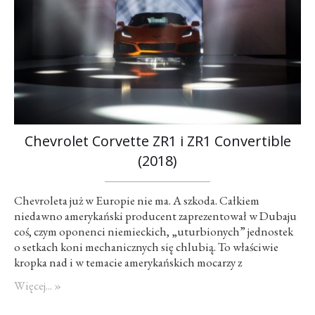
Chevrolet Corvette ZR1 i ZR1 Convertible
(2018)
Chevroleta już w Europie nie ma. A szkoda. Całkiem
niedawno amerykański producent zaprezentował w Dubaju
coś, czym oponenci niemieckich, „uturbionych” jednostek
o setkach koni mechanicznych się chlubią. To właściwie
kropka nad i w temacie amerykańskich mocarzy z
prawdziwego zdarzenia – nowy Chevrolet Corvette ZR1. Do
Więcej... »
sprzedaży trafi w drugiej połowie 2018 roku, ale Wy pewnie
czekacie na coś innego… Tak, najbardziej…