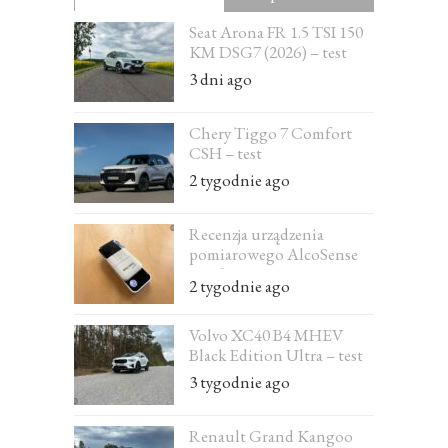
Seat Arona FR 1.5 TSI 150
KM DSG7 (2026) – test
3 dni ago
Chery Tiggo 7 Comfort
CSH – test
2 tygodnie ago
Recenzja urządzenia
pomiarowego AlcoSense
Excel
2 tygodnie ago
Volvo XC40 B4 MHEV
Black Edition Ultra – test
3 tygodnie ago
Renault Grand Kangoo