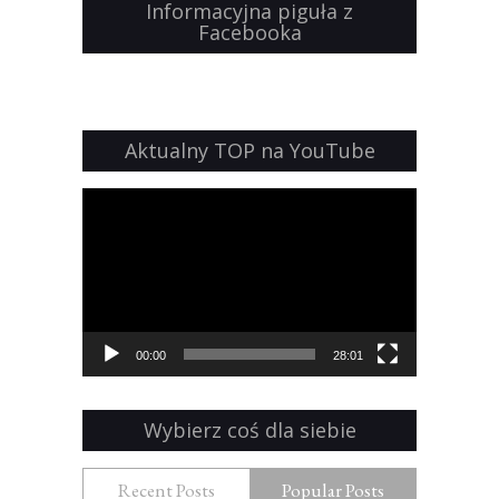
Informacyjna piguła z
Facebooka
Aktualny TOP na YouTube
Odtwarzacz
video
00:00
28:01
Wybierz coś dla siebie
Recent Posts
Popular Posts