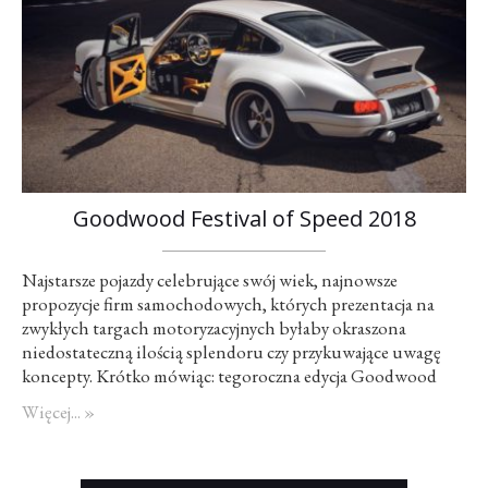
Goodwood Festival of Speed 2018
Najstarsze pojazdy celebrujące swój wiek, najnowsze
propozycje firm samochodowych, których prezentacja na
zwykłych targach motoryzacyjnych byłaby okraszona
niedostateczną ilością splendoru czy przykuwające uwagę
koncepty. Krótko mówiąc: tegoroczna edycja Goodwood
Festival of Speed rozpoczęła się dzisiaj i potrwa do niedzieli.
Więcej... »
Na czym to polega? Wszak impreza organizowana w
brytyjskim Goodwood nie jest zwyczajnym salonem, gdzie
setki pojazdów gromadzi się w gigantycznym…