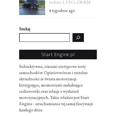
techno 1.3 TCe 130 KM
EDC 7-osobowe – test
4 tygodnie ago
Szukaj
Start Engine.pl
Subiektywne, czasami nietypowe testy
samochodów. Opiniotwórcze i rzetelne
aktualności ze świata motoryzacji.
Intrygujące, momentami zaskakujące
ciekawostki oraz relacje z wydarzeń
motoryzacyjnych. Takie właśnie jest Start
Engine - uruchamianie tej samej fascynacji
każdego dnia.