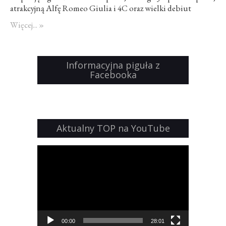
atrakcyjną Alfę Romeo Giulia i 4C oraz wielki debiut
włoskiego „brandu” – pierwszego SUV-a o nazwie Stelvio.
Więcej... »
Już niedługo… Patryk Rudnicki
Informacyjna piguła z
Facebooka
Aktualny TOP na YouTube
Odtwarzacz
video
00:00
28:01