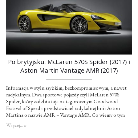
Po brytyjsku: McLaren 570S Spider (2017) i
Aston Martin Vantage AMR (2017)
Informacja w stylu szybkim, bezkompromisowym, a nawet
radykalnym. Dwa sportowe pojazdy czyli McLaren 570S
Spider, który zadebiutuje na tegorocznym Goodwood
Festival of Speed i przedstawiciel radykalnej linii Aston
Martina o nazwie AMR – Vantage AMR. Co wiemy o tym
pierwszym? Jest bardziej przyjazny użytkownikowi
Więcej... »
(prawdopodobnie), cięższy od coupe zaledwie o 46
kilogramów, dach otwiera się w 15 sekund maksymalnie do…