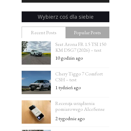
Wybierz coś dla siebie
Recent Posts
Popular Posts
Seat Arona FR 1.5 TSI 150
KM DSG7 (2026) – test
10 godzin ago
Chery Tiggo 7 Comfort
CSH – test
1 tydzień ago
Recenzja urządzenia
pomiarowego AlcoSense
Excel
2 tygodnie ago