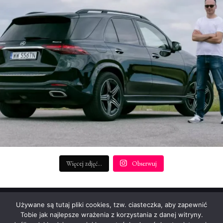
Więcej zdjęć...
Obserwuj
REDAKTOR NACZELNY:
Używane są tutaj pliki cookies, tzw. ciasteczka, aby zapewnić
Patryk Rudnicki (p.rudnicki@startengine.pl)
Tobie jak najlepsze wrażenia z korzystania z danej witryny.