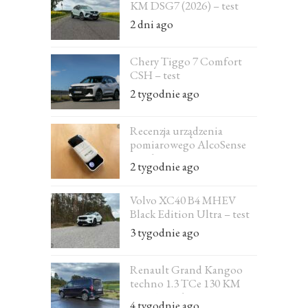
KM DSG7 (2026) – test
2 dni ago
Chery Tiggo 7 Comfort
CSH – test
2 tygodnie ago
Recenzja urządzenia
pomiarowego AlcoSense
Excel
2 tygodnie ago
Volvo XC40 B4 MHEV
Black Edition Ultra – test
3 tygodnie ago
Renault Grand Kangoo
techno 1.3 TCe 130 KM
EDC 7-osobowe – test
4 tygodnie ago