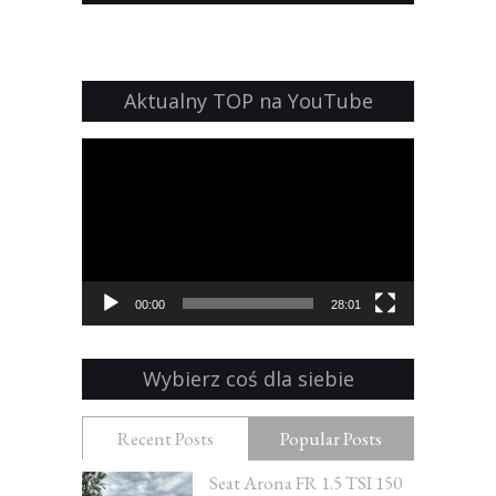
Aktualny TOP na YouTube
Odtwarzacz
video
00:00
28:01
Wybierz coś dla siebie
Recent Posts
Popular Posts
Seat Arona FR 1.5 TSI 150