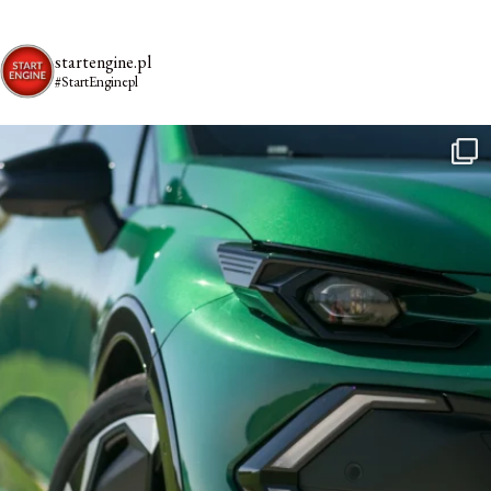
startengine.pl
#StartEnginepl