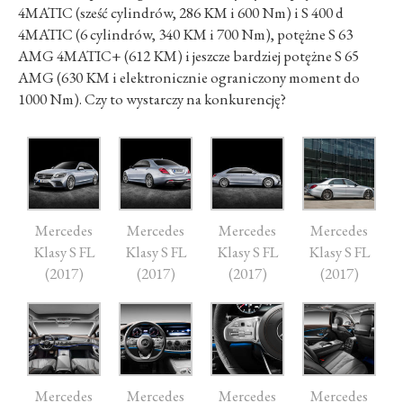
4MATIC (sześć cylindrów, 286 KM i 600 Nm) i S 400 d
4MATIC (6 cylindrów, 340 KM i 700 Nm), potężne S 63
AMG 4MATIC+ (612 KM) i jeszcze bardziej potężne S 65
AMG (630 KM i elektronicznie ograniczony moment do
1000 Nm). Czy to wystarczy na konkurencję?
Mercedes
Mercedes
Mercedes
Mercedes
Klasy S FL
Klasy S FL
Klasy S FL
Klasy S FL
(2017)
(2017)
(2017)
(2017)
Mercedes
Mercedes
Mercedes
Mercedes