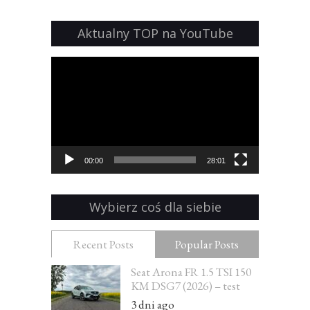
Aktualny TOP na YouTube
Odtwarzacz
video
00:00
28:01
Wybierz coś dla siebie
Recent Posts
Popular Posts
Seat Arona FR 1.5 TSI 150
KM DSG7 (2026) – test
3 dni ago