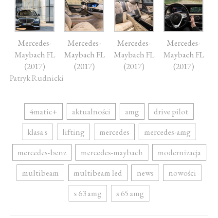
Mercedes-
Mercedes-
Mercedes-
Mercedes-
Maybach FL
Maybach FL
Maybach FL
Maybach FL
(2017)
(2017)
(2017)
(2017)
Patryk Rudnicki
4matic+
aktualności
amg
drive pilot
klasa s
lifting
mercedes
mercedes-amg
mercedes-benz
mercedes-maybach
modernizacja
multibeam
multibeam led
news
nowości
s 63 amg
s 65 amg