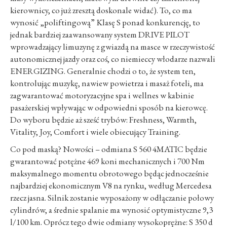
kierownicy, co już zresztą doskonale widać). To, co ma
wynosić „poliftingową” Klasę S ponad konkurencję, to
jednak bardziej zaawansowany system DRIVE PILOT
wprowadzający limuzynę z gwiazdą na masce w rzeczywistość
autonomicznej jazdy oraz coś, co niemieccy włodarze nazwali
ENERGIZING. Generalnie chodzi o to, że system ten,
kontrolując muzykę, nawiew powietrza i masaż foteli, ma
zagwarantować motoryzacyjne spa i wellnes w kabinie
pasażerskiej wpływając w odpowiedni sposób na kierowcę.
Do wyboru będzie aż sześć trybów: Freshness, Warmth,
Vitality, Joy, Comfort i wiele obiecujący Training.
Co pod maską? Nowości – odmiana S 560 4MATIC będzie
gwarantować potężne 469 koni mechanicznych i 700 Nm
maksymalnego momentu obrotowego będąc jednocześnie
najbardziej ekonomicznym V8 na rynku, według Mercedesa
rzecz jasna. Silnik zostanie wyposażony w odłączanie połowy
cylindrów, a średnie spalanie ma wynosić optymistyczne 9,3
l/100 km. Oprócz tego dwie odmiany wysokoprężne: S 350 d