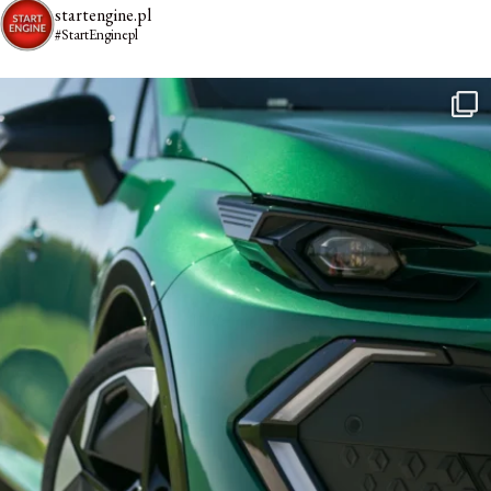
startengine.pl
#StartEnginepl