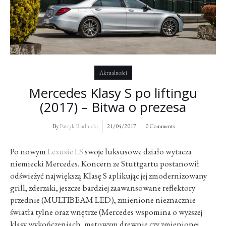
Aktualności
Mercedes Klasy S po liftingu
(2017) – Bitwa o prezesa
By
Patryk Rudnicki
21/04/2017
0 Comments
Po nowym
Lexusie LS
swoje luksusowe działo wytacza
niemiecki Mercedes. Koncern ze Stuttgartu postanowił
odświeżyć największą Klasę S aplikując jej zmodernizowany
grill, zderzaki, jeszcze bardziej zaawansowane reflektory
przednie (MULTIBEAM LED), zmienione nieznacznie
światła tylne oraz wnętrze (Mercedes wspomina o wyższej
klasy wykończeniach, matowym drewnie czy zmienionej