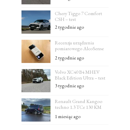
Chery Tiggo 7 Comfort
CSH – test
2 tygodnie ago
Recenzja urządzenia
pomiarowego AlcoSense
Excel
2 tygodnie ago
Volvo XC40 B4 MHEV
Black Edition Ultra – test
3 tygodnie ago
Renault Grand Kangoo
techno 1.3 TCe 130 KM
EDC 7-osobowe – test
1 miesiąc ago