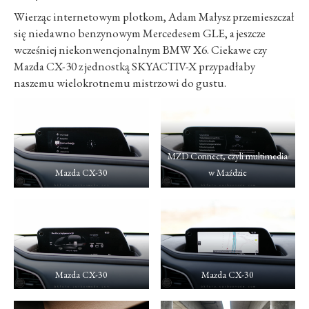
Wierząc internetowym plotkom, Adam Małysz przemieszczał
się niedawno benzynowym Mercedesem GLE, a jeszcze
wcześniej niekonwencjonalnym BMW X6. Ciekawe czy
Mazda CX-30 z jednostką SKYACTIV-X przypadłaby
naszemu wielokrotnemu mistrzowi do gustu.
MZD Connect, czyli multimedia
Mazda CX-30
w Maździe
Mazda CX-30
Mazda CX-30