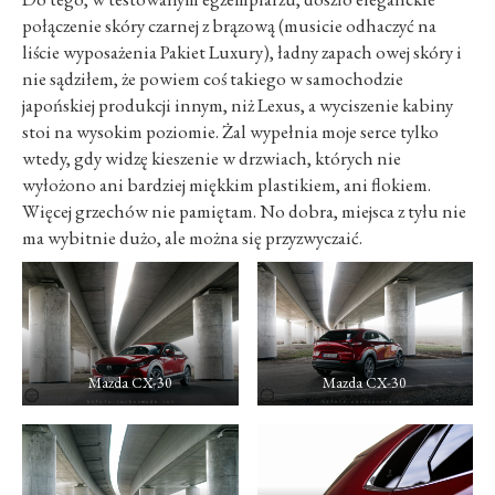
połączenie skóry czarnej z brązową (musicie odhaczyć na
liście wyposażenia Pakiet Luxury), ładny zapach owej skóry i
nie sądziłem, że powiem coś takiego w samochodzie
japońskiej produkcji innym, niż Lexus, a wyciszenie kabiny
stoi na wysokim poziomie. Żal wypełnia moje serce tylko
wtedy, gdy widzę kieszenie w drzwiach, których nie
wyłożono ani bardziej miękkim plastikiem, ani flokiem.
Więcej grzechów nie pamiętam. No dobra, miejsca z tyłu nie
ma wybitnie dużo, ale można się przyzwyczaić.
Mazda CX-30
Mazda CX-30