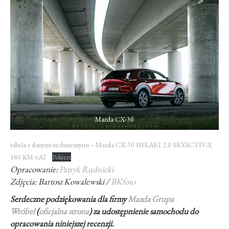
Mazda CX-30
tabela z danymi technicznymi – Mazda CX-30 HIKARI 2.0 SKYACTIV-X
180 KM 6AT
Pobierz
Opracowanie:
Patryk Rudnicki
Zdjęcia: Bartosz Kowalewski /
BKfoto
Serdeczne podziękowania dla firmy
Mazda Grupa
Wróbel
(
oficjalna strona
) za udostępnienie samochodu do
opracowania niniejszej recenzji.