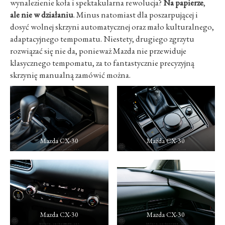
wynalezienie koła i spektakularna rewolucja?
Na papierze
,
ale nie w działaniu
. Minus natomiast dla poszarpującej i
dosyć wolnej skrzyni automatycznej oraz mało kulturalnego,
adaptacyjnego tempomatu. Niestety, drugiego zgrzytu
rozwiązać się nie da, ponieważ Mazda nie przewiduje
klasycznego tempomatu, za to fantastycznie precyzyjną
skrzynię manualną zamówić można.
Mazda CX-30
Mazda CX-30
Mazda CX-30
Mazda CX-30