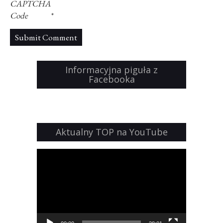
CAPTCHA
Code
*
Informacyjna piguła z
Facebooka
Aktualny TOP na YouTube
Odtwarzacz
video