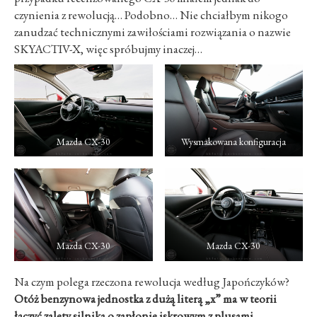
czynienia z rewolucją… Podobno… Nie chciałbym nikogo
zanudzać technicznymi zawiłościami rozwiązania o nazwie
SKYACTIV-X, więc spróbujmy inaczej…
Mazda CX-30
Wysmakowana konfiguracja
Mazda CX-30
Mazda CX-30
Na czym polega rzeczona rewolucja według Japończyków?
Otóż benzynowa jednostka z dużą literą „x” ma w teorii
łączyć zalety silnika o zapłonie iskrowym z plusami