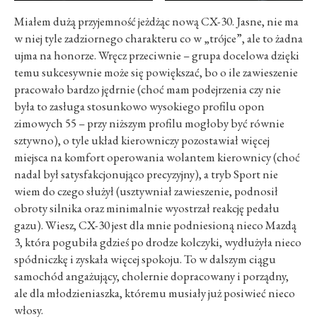
Miałem dużą przyjemność jeżdżąc nową CX-30. Jasne, nie ma
w niej tyle zadziornego charakteru co w „trójce”, ale to żadna
ujma na honorze. Wręcz przeciwnie – grupa docelowa dzięki
temu sukcesywnie może się powiększać, bo o ile zawieszenie
pracowało bardzo jędrnie (choć mam podejrzenia czy nie
była to zasługa stosunkowo wysokiego profilu opon
zimowych 55 – przy niższym profilu mogłoby być równie
sztywno), o tyle układ kierowniczy pozostawiał więcej
miejsca na komfort operowania wolantem kierownicy (choć
nadal był satysfakcjonująco precyzyjny), a tryb Sport nie
wiem do czego służył (usztywniał zawieszenie, podnosił
obroty silnika oraz minimalnie wyostrzał reakcję pedału
gazu). Wiesz, CX-30 jest dla mnie podniesioną nieco Mazdą
3, która pogubiła gdzieś po drodze kolczyki, wydłużyła nieco
spódniczkę i zyskała więcej spokoju. To w dalszym ciągu
samochód angażujący, cholernie dopracowany i porządny,
ale dla młodzieniaszka, któremu musiały już posiwieć nieco
włosy.