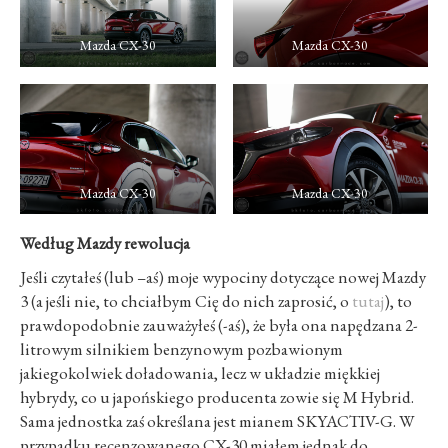
Mazda CX-30
Mazda CX-30
Mazda CX-30
Mazda CX-30
Według Mazdy rewolucja
Jeśli czytałeś (lub –aś) moje wypociny dotyczące nowej Mazdy
3 (a jeśli nie, to chciałbym Cię do nich zaprosić, o
tutaj
), to
prawdopodobnie zauważyłeś (-aś), że była ona napędzana 2-
litrowym silnikiem benzynowym pozbawionym
jakiegokolwiek doładowania, lecz w układzie miękkiej
hybrydy, co u japońskiego producenta zowie się M Hybrid.
Sama jednostka zaś określana jest mianem SKYACTIV-G. W
przypadku recenzowanego CX-30 miałem jednak do