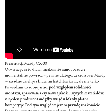
Prezentacja Mazdy CX-30
Otwierając za to drzwi, znakomite samopoczucie
momentalnie powraca – pewnie dlatego, że crossover Mazdy
w zasadzie dzieli je z bratnim hatchbackiem, ale nie tylko.
Powiedzmy to sobie jasno:
pod względem solidności
montażu
,
spasowania czy nawet jakości użytych materiałów
,
niejeden producent mógłby wziąć u Mazdy płatne
korepetycje
.
Pod tym względem jest naprawdę znakomicie
.
Do tego, w testowanym egzemplarzu, doszło eleganckie