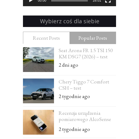
00:00
28:01
Wybierz coś dla siebie
Recent Posts
Popular Posts
Seat Arona FR 1.5 TSI 150
KM DSG7 (2026) – test
2 dni ago
Chery Tiggo 7 Comfort
CSH – test
2 tygodnie ago
Recenzja urządzenia
pomiarowego AlcoSense
Excel
2 tygodnie ago