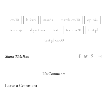
cx-30
hikari
mazda
mazda cx-30
opinia
recenzja
skyactiv-x
test
test cx-30
test pl
test pl cx-30
Share This Post
No Comments
Leave a Comment