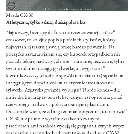
Mazda CX-30
Atletyczna, tylko z dużą ilością plastiku
Najnowszy, bazujący de facto na recenzowanej „trójce”
crossover, to kolejny popis japońskich stylistów, którzy
najwyraźniej traktują swoją pracę bardzo poważnie. Na
początku zastanawiałem się, czy kuperek przypadkiem nie
posiada lekkiej nadwagi, ale nie – skromne, lecz ostre, tylne
światła udanie rozciągają sylwetkę, a „wygaszane”
kierunkowskazy (chodzi o sposób ich działania) są całkiem
intrygującym dopełnieniem atletycznie uformowanej
sylwetki. Azjatycka gwiazda wybiegu? Nie do końca – dla
mnie drobnym zgrzytem stylistycznym jest ogromna połać
czerwonego nadwozia pokryta czarnymi plastikami.
Doskonale wiem, że zabieg ten miał optycznie „uterenowić”
CX-30, ale primo: z wyraźnie zaakcentowanymi
przetłoczeniami nadkola wydają się gargantuicznych wręcz
rozmiarów, a secundo: kiedy ostatnio widzieliście CX-30