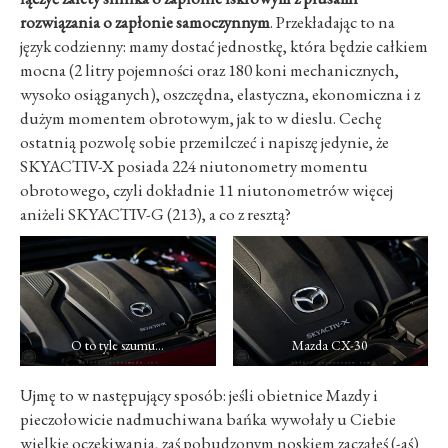
rozwiązania o zapłonie samoczynnym
. Przekładając to na
język codzienny: mamy dostać jednostkę, która będzie całkiem
mocna (2 litry pojemności oraz 180 koni mechanicznych,
wysoko osiąganych), oszczędna, elastyczna, ekonomiczna i z
dużym momentem obrotowym, jak to w dieslu. Cechę
ostatnią pozwolę sobie przemilczeć i napiszę jedynie, że
SKYACTIV-X posiada 224 niutonometry momentu
obrotowego, czyli dokładnie 11 niutonometrów więcej
aniżeli SKYACTIV-G (213), a co z resztą?
O to tyle szumu…
Mazda CX-30
Ujmę to w następujący sposób: jeśli obietnice Mazdy i
pieczołowicie nadmuchiwana bańka wywołały u Ciebie
wielkie oczekiwania, zaś pobudzonym noskiem zacząłeś (-aś)