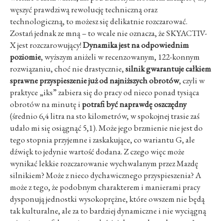
węszyć prawdziwą rewolucję techniczną oraz
technologiczną, to możesz się delikatnie rozczarować.
Zostań jednak ze mną – to wcale nie oznacza, że SKYACTIV-
X jest rozczarowujący!
Dynamika jest na odpowiednim
poziomie
, wyższym aniżeli w recenzowanym, 122-konnym
rozwiązaniu, choć nie drastycznie,
silnik gwarantuje całkiem
sprawne przyspieszenie już od najniższych obrotów
, czyli w
praktyce „iks” zabiera się do pracy od nieco ponad tysiąca
obrotów na minutę i
potrafi być naprawdę oszczędny
(średnio 6,4 litra na sto kilometrów, w spokojnej trasie zaś
udało mi się osiągnąć 5,1). Może jego brzmienie nie jest do
tego stopnia przyjemne i zaskakujące, co wariantu G, ale
dźwięk to jedynie wartość dodana. Z czego więc może
wynikać lekkie rozczarowanie wychwalanym przez Mazdę
silnikiem? Może z nieco dychawicznego przyspieszenia? A
może z tego, że podobnym charakterem i manierami pracy
dysponują jednostki wysokoprężne, które owszem nie będą
tak kulturalne, ale za to bardziej dynamiczne i nie wyciągną