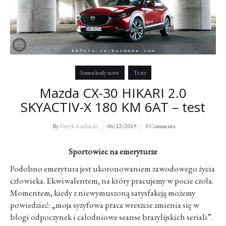
Samochody nowe
Testy
Mazda CX-30 HIKARI 2.0
SKYACTIV-X 180 KM 6AT – test
By
Patryk Rudnicki
06/12/2019
0 Comments
Sportowiec na emeryturze
Podobno emerytura jest ukoronowaniem zawodowego życia
człowieka. Ekwiwalentem, na który pracujemy w pocie czoła.
Momentem, kiedy z niewymuszoną satysfakcją możemy
powiedzieć: „moja syzyfowa praca wreszcie zmienia się w
błogi odpoczynek i całodniowe seanse brazylijskich seriali”.