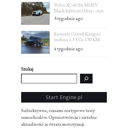
Volvo XC40 B4 MHEV
Black Edition Ultra – test
3 tygodnie ago
Renault Grand Kangoo
techno 1.3 TCe 130 KM
EDC 7-osobowe – test
4 tygodnie ago
Szukaj
Start Engine.pl
Subiektywne, czasami nietypowe testy
samochodów. Opiniotwórcze i rzetelne
aktualności ze świata motoryzacji.