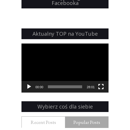
Facebooka
Aktualny TOP na YouTube
Odtwarzacz
video
00:00
28:01
Wybierz coś dla siebie
Recent Posts
Popular Posts