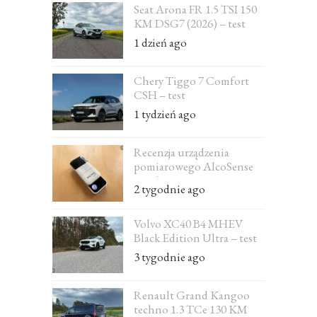
Seat Arona FR 1.5 TSI 150
KM DSG7 (2026) – test
1 dzień ago
Chery Tiggo 7 Comfort
CSH – test
1 tydzień ago
Recenzja urządzenia
pomiarowego AlcoSense
Excel
2 tygodnie ago
Volvo XC40 B4 MHEV
Black Edition Ultra – test
3 tygodnie ago
Renault Grand Kangoo
techno 1.3 TCe 130 KM