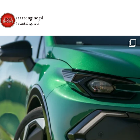
startengine.pl
#StartEnginepl