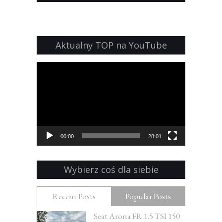
Aktualny TOP na YouTube
Odtwarzacz
video
00:00
28:01
Wybierz coś dla siebie
Recent Posts
Popular Posts
Seat Arona FR 1.5 TSI 150