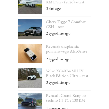
KM DSG7 (2026) – test
3 dni ago
Chery Tiggo 7 Comfort
CSH – test
2 tygodnie ago
Recenzja urządzenia
pomiarowego AlcoSense
Excel
2 tygodnie ago
Volvo XC40 B4 MHEV
Black Edition Ultra – test
3 tygodnie ago
Renault Grand Kangoo
techno 1.3 TCe 130 KM
EDC 7-osobowe – test
1 miesiąc ago