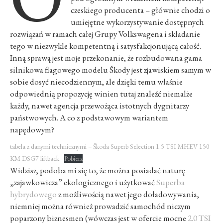
czeskiego producenta – głównie chodzi o
umiejętne wykorzystywanie dostępnych
rozwiązań w ramach całej Grupy Volkswagena i składanie
tego w niezwykle kompetentną i satysfakcjonującą całość.
Inną sprawą jest moje przekonanie, że rozbudowana gama
silnikowa flagowego modelu Škody jest zjawiskiem samym w
sobie dosyć niecodziennym, ale dzięki temu właśnie
odpowiednią propozycję winien tutaj znaleźć niemalże
każdy, nawet agencja przewożąca istotnych dygnitarzy
państwowych. A co z podstawowym wariantem
napędowym?
tabela z danymi technicznymi – Škoda Superb Selection 1.5 TSI MHEV 150
KM DSG7 liftback
Pobierz
Widzisz, podoba mi się to, że można posiadać naturę
„zajawkowicza” ekologicznego i użytkować
Superba
hybrydowego
z możliwością nawet jego doładowywania,
niemniej można również prowadzić samochód niczym
poparzony biznesmen (wówczas jest w ofercie mocne
2.0 TSI