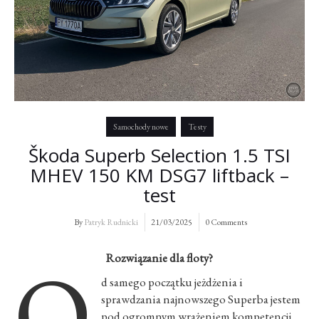
Samochody nowe
Testy
Škoda Superb Selection 1.5 TSI
MHEV 150 KM DSG7 liftback –
test
By
Patryk Rudnicki
21/03/2025
0 Comments
O
Rozwiązanie dla floty?
d samego początku jeżdżenia i
sprawdzania najnowszego Superba jestem
pod ogromnym wrażeniem kompetencji