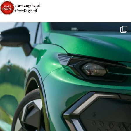
startengine.pl
#StartEnginepl