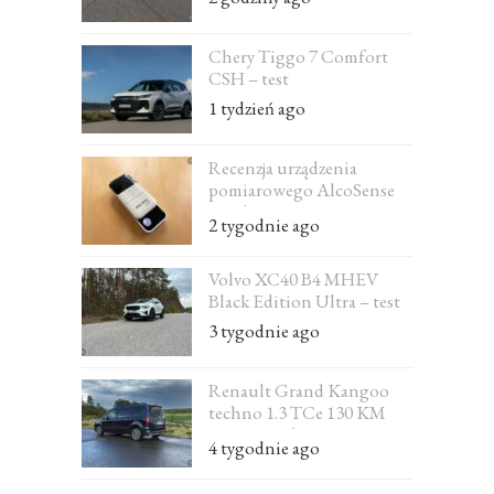
Chery Tiggo 7 Comfort
CSH – test
1 tydzień ago
Recenzja urządzenia
pomiarowego AlcoSense
Excel
2 tygodnie ago
Volvo XC40 B4 MHEV
Black Edition Ultra – test
3 tygodnie ago
Renault Grand Kangoo
techno 1.3 TCe 130 KM
EDC 7-osobowe – test
4 tygodnie ago