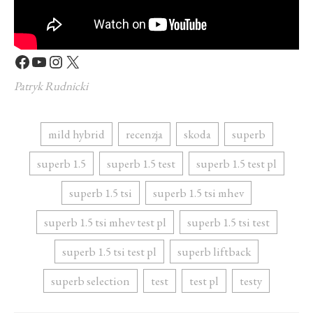
Facebook
YouTube
Instagram
X
Patryk Rudnicki
mild hybrid
recenzja
skoda
superb
superb 1.5
superb 1.5 test
superb 1.5 test pl
superb 1.5 tsi
superb 1.5 tsi mhev
superb 1.5 tsi mhev test pl
superb 1.5 tsi test
superb 1.5 tsi test pl
superb liftback
superb selection
test
test pl
testy