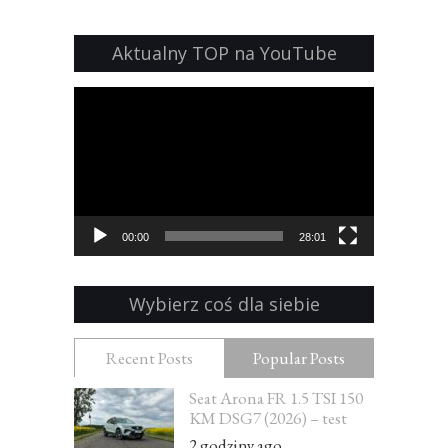
Aktualny TOP na YouTube
Odtwarzacz
video
00:00
28:01
Wybierz coś dla siebie
Recent Posts
Popular Posts
Seat Arona FR 1.5 TSI 150
KM DSG7 (2026) – test
2 godziny ago