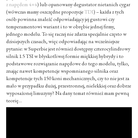
z napędem 4×4
) lub opanowany degustator nietanich cygar
(wówczas mamy oszczędne propozycje
TDI
) – każda z tych
osób powinna znaleźć odpowiadający jej gustowi czy
temperamentowi wariant i to w obrębie jednej firmy,
jednego modelu. To się raczej nie zdarza specjalnie często w
dzisiejszych czasach, więc odpowiadając na wcześniejsze
pytanie: w Superbie jest również dostępny czterocylindrowy
silnik 1.5 TSI w błyskotliwej formie miękkiej hybrydy i to
podstawowe rozwiązanie napędowe do tego modelu, tylko,
znając nawet kompetencje wspomnianego silnika oraz
kompetencje tych 150 koni mechanicznych, czy to nie jest za
mało w przypadku dużej, przestronnej, nielekkiej oraz dobrze
wyposażonej limuzyny? Na dany temat również mam pewną
teorię…