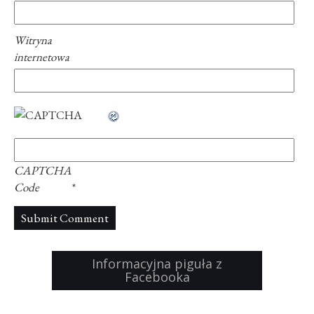
Witryna
internetowa
CAPTCHA
Code
*
Informacyjna piguła z
Facebooka